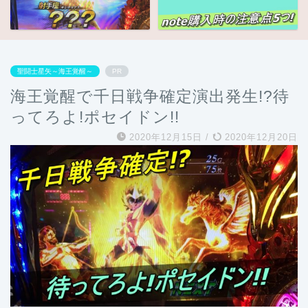
聖闘士星矢～海王覚醒～
PR
海王覚醒で千日戦争確定演出発生!?待
ってろよ!ポセイドン!!
2020年12月15日
/
2020年12月20日