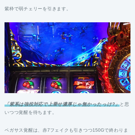
紫枠で弱チェリーを引きます。
「紫系は強役対応で上乗せ濃厚じゃ無かったっけ?」
と思
いつつ覚醒を待ちます。
ペガサス覚醒は、赤7フェイクも引きつつ150Gで終わりま