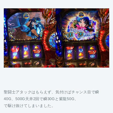
聖闘士アタックはもらえず、気付けばチャンス目で瞬
40G、500G天井2回で瞬30Gと紫龍50G、
で駆け抜けてしまいました。