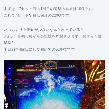
まずは、7セット目の1回目の追撃の結果は10Gです。
これで7セットで最低保証の220Gです。
いつもより上乗せが少ないなぁと思っていると、
9セット目初っ端から必殺技を炸裂させます。おそらく彗
星拳?
千日戦争4回目にして初めての必殺技です。