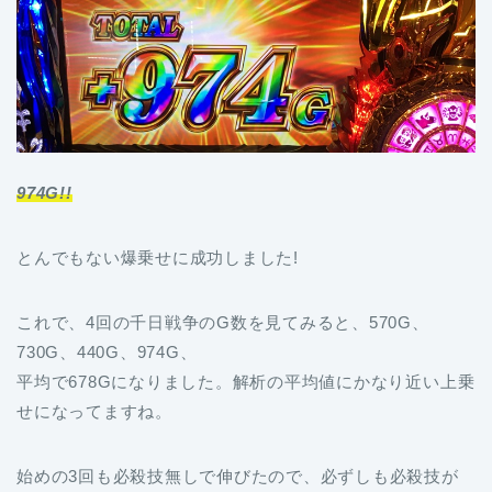
974G!!
とんでもない爆乗せに成功しました!
これで、4回の千日戦争のG数を見てみると、570G、
730G、440G、974G、
平均で678Gになりました。解析の平均値にかなり近い上乗
せになってますね。
始めの3回も必殺技無しで伸びたので、必ずしも必殺技が