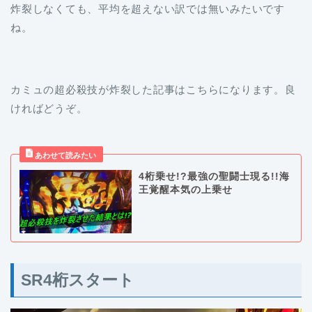
炸裂しなくても、平均を超えない訳では無いみたいです
ね。
カミュの超必殺技が炸裂した記事はこちらになります。良
ければどうぞ。
4桁乗せ!?最強の聖闘士現る!!海
王覚醒本気の上乗せ
SR4桁スタート