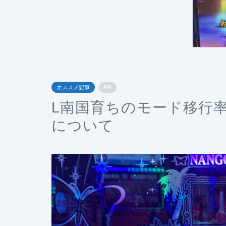
オススメ記事
PR
L南国育ちのモード移行
について