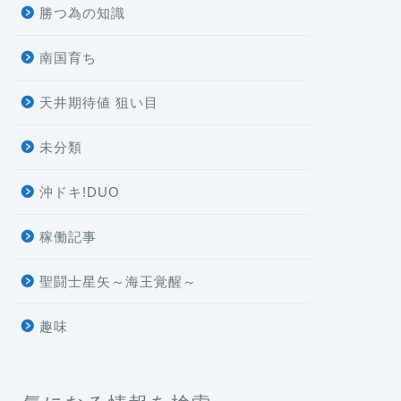
勝つ為の知識
南国育ち
天井期待値 狙い目
未分類
沖ドキ!DUO
稼働記事
聖闘士星矢～海王覚醒～
趣味