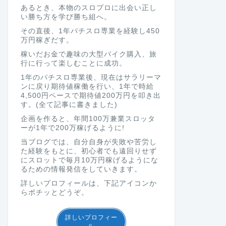
あるとき、本物のスロプロに出会い正し
い勝ち方を学び勝ち組へ。
その直後、1年パチスロ専業を経験し450
万円稼ぎだす。
稼いだお金で趣味の大型バイク購入、旅
行に行って楽しむことに成功。
1年のパチスロ専業後、現在はサラリーマ
ンに戻り期待値稼働を行い、1年で時給
4,500円ペースで期待値200万円を叩き出
す。(全て記事に書きました)
企画を作ると、年間100万兼業スロッタ
ーが1年で200万稼げるように!
当ブログでは、自分自身が失敗や苦労し
た経験をもとに、初心者でも遠回りせず
にスロットで毎月10万円稼げるようにな
るための情報発信をしていきます。
詳しいプロフィールは、下記アイコンか
らポチッとどうぞ。
詳しいプロフィー
ル