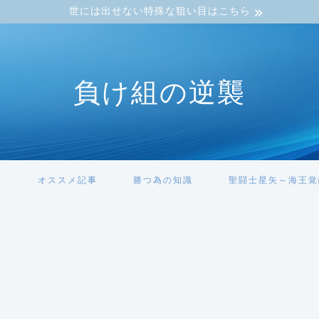
世には出せない特殊な狙い目はこちら
負け組の逆襲
ト
オススメ記事
勝つ為の知識
聖闘士星矢～海王覚