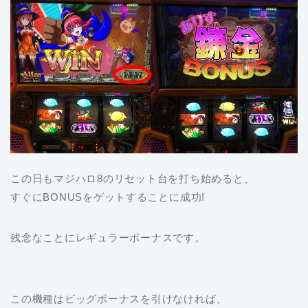
この日もマジハロ8のリセット台を打ち始めると、
すぐにBONUSをゲットすることに成功!
残念なことにレギュラーボーナスです。
この機種はビッグボーナスを引けなければ、