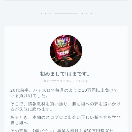
初めまして!はまです。
全力でサラリーマンしています
20代前半、パチスロで毎月のように10万円以上負けて
いる負け組でした。
そこで、情報教材を買い漁り、勝ち組への夢を追いかけ
るが失敗に終わます。
あるとき、本物のスロプロに出会い正しい勝ち方を学び
勝ち組へ。
その直後、1年パチスロ専業を経験し450万円稼ぎだ