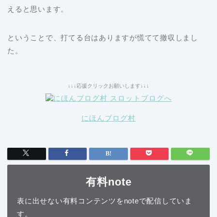
えると思います。
ということで、打てる台はありますが慌てて撤収しまし
た。
↓↓↓応援クリックお願いします↓↓↓
にほんブログ村
有料note
表に出せない有料コンテンツをnoteで配信していま
す。