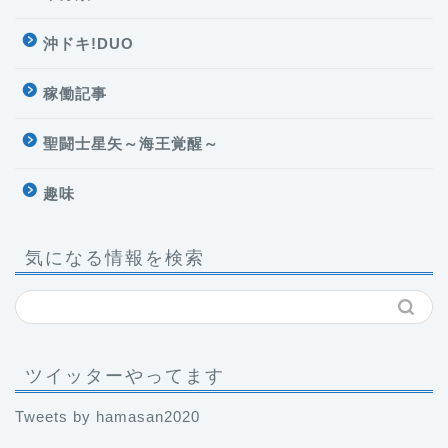
沖ドキ!DUO
稼働記事
聖闘士星矢～海王覚醒～
趣味
気になる情報を検索
ツイッターやってます
Tweets by hamasan2020