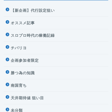
【新企画】代行設定狙い
オススメ記事
スロプロ時代の稼働記録
チバリヨ
企画参加者限定
勝つ為の知識
南国育ち
天井期待値 狙い目
未分類