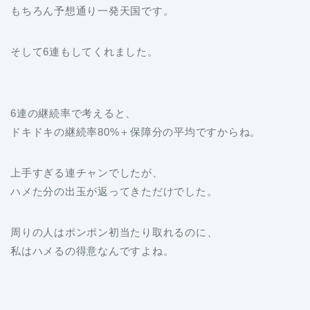
もちろん予想通り一発天国です。
そして6連もしてくれました。
6連の継続率で考えると、
ドキドキの継続率80%＋保障分の平均ですからね。
上手すぎる連チャンでしたが、
ハメた分の出玉が返ってきただけでした。
周りの人はポンポン初当たり取れるのに、
私はハメるの得意なんですよね。