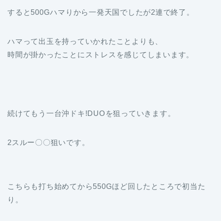
すると500Gハマりから一発天国でしたが2連で終了。
ハマって出玉を持っていかれたことよりも、
時間が掛かったことにストレスを感じてしまいます。
続けてもう一台沖ドキ!DUOを狙っていきます。
2スルー〇〇狙いです。
こちらも打ち始めてから550Gほど回したところで初当た
り。