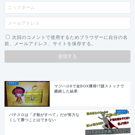
次回のコメントで使用するためブラウザーに自分の名
前、メールアドレス、サイトを保存する。
マジハロ8で金BOX獲得!?謎ストックで
継続した結果
パチスロは「才能がすべて」だが努力な
くして勝つことはできない