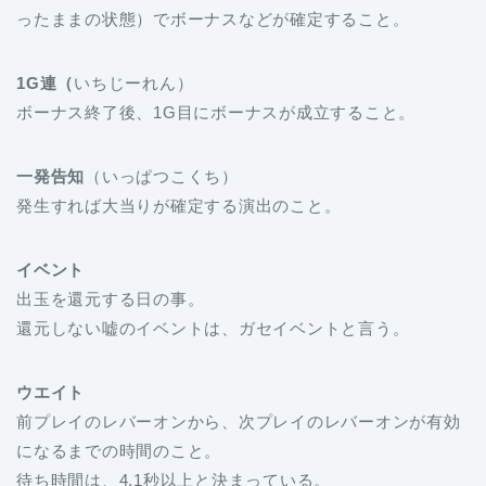
ったままの状態）でボーナスなどが確定すること。
1G連（
いちじーれん）
ボーナス終了後、1G目にボーナスが成立すること。
一発告知
（いっぱつこくち）
発生すれば大当りが確定する演出のこと。
イベント
出玉を還元する日の事。
還元しない嘘のイベントは、ガセイベントと言う。
ウエイト
前プレイのレバーオンから、次プレイのレバーオンが有効
になるまでの時間のこと。
待ち時間は、4.1秒以上と決まっている。