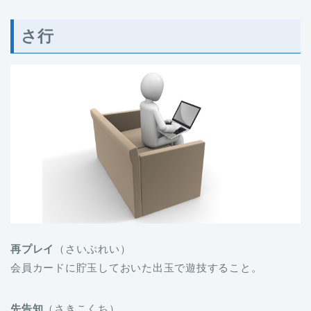
さ行
再プレイ
（さいぷれい）
会員カードに貯玉しておいた出玉で遊技すること。
先告知
（さきこくち）