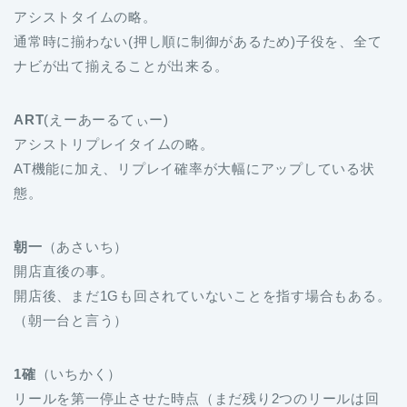
アシストタイムの略。
通常時に揃わない(押し順に制御があるため)子役を、全て
ナビが出て揃えることが出来る。
ART
(えーあーるてぃー)
アシストリプレイタイムの略。
AT機能に加え、リプレイ確率が大幅にアップしている状
態。
朝一
（あさいち）
開店直後の事。
開店後、まだ1Gも回されていないことを指す場合もある。
（朝一台と言う）
1確
（いちかく）
リールを第一停止させた時点（まだ残り2つのリールは回