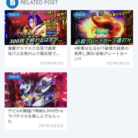
RELATED POST
稼働記事
稼働記事
覚醒デスマスク出現で曲変
4桁乗せなるか!?破壊力抜群の
化!?人生初のムウ様出現で…
長押し演出!必殺グレートホー
ン!!
2021年4月27日
2021年2月12日
稼働記事
デビルK降臨!?時給2,000円+α
でパチスロを楽しんでもらっ
た
2021年10月12日