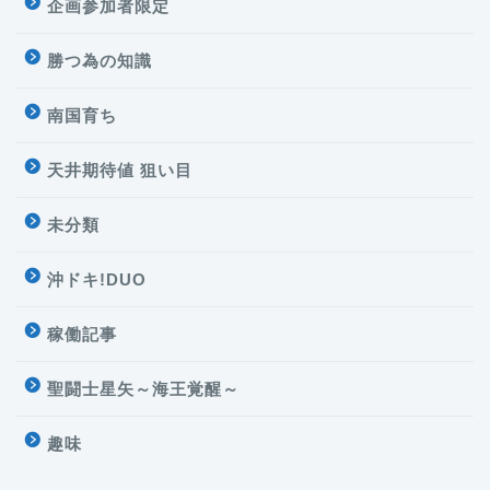
企画参加者限定
勝つ為の知識
南国育ち
天井期待値 狙い目
未分類
沖ドキ!DUO
稼働記事
聖闘士星矢～海王覚醒～
趣味