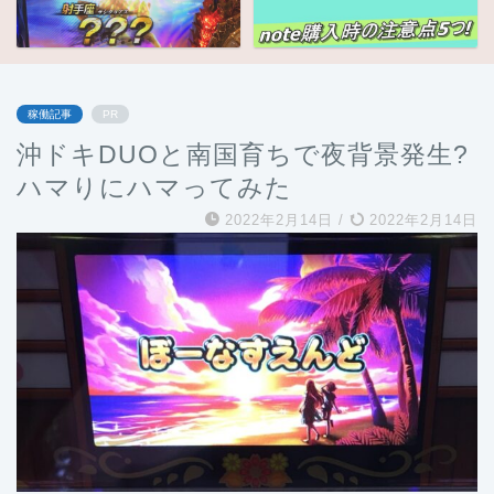
稼働記事
PR
沖ドキDUOと南国育ちで夜背景発生?
ハマりにハマってみた
2022年2月14日
/
2022年2月14日