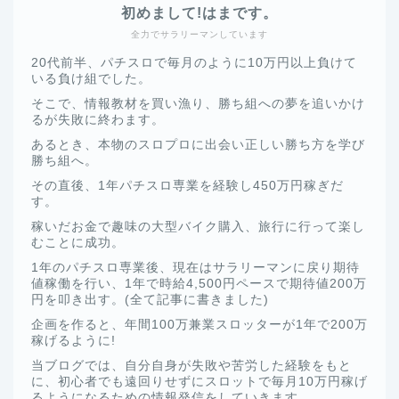
初めまして!はまです。
全力でサラリーマンしています
20代前半、パチスロで毎月のように10万円以上負けて
いる負け組でした。
そこで、情報教材を買い漁り、勝ち組への夢を追いかけ
るが失敗に終わます。
あるとき、本物のスロプロに出会い正しい勝ち方を学び
勝ち組へ。
その直後、1年パチスロ専業を経験し450万円稼ぎだ
す。
稼いだお金で趣味の大型バイク購入、旅行に行って楽し
むことに成功。
1年のパチスロ専業後、現在はサラリーマンに戻り期待
値稼働を行い、1年で時給4,500円ペースで期待値200万
円を叩き出す。(全て記事に書きました)
企画を作ると、年間100万兼業スロッターが1年で200万
稼げるように!
当ブログでは、自分自身が失敗や苦労した経験をもと
に、初心者でも遠回りせずにスロットで毎月10万円稼げ
るようになるための情報発信をしていきます。