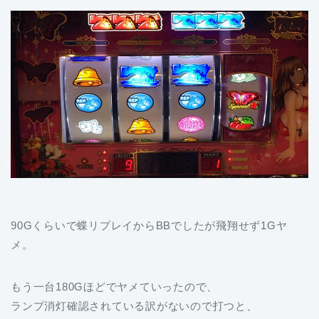
90Gくらいで蝶リプレイからBBでしたが飛翔せず1Gヤ
メ。
もう一台180Gほどでヤメていったので、
ランプ消灯確認されている訳がないので打つと、