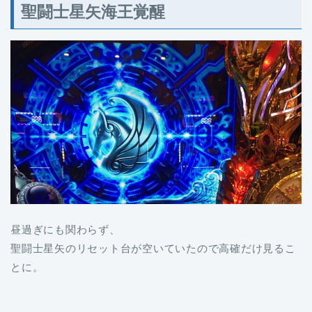
聖闘士星矢海王覚醒
昼過ぎにも関わらず、
聖闘士星矢のリセット台が空いていたので高確だけ見るこ
とに。