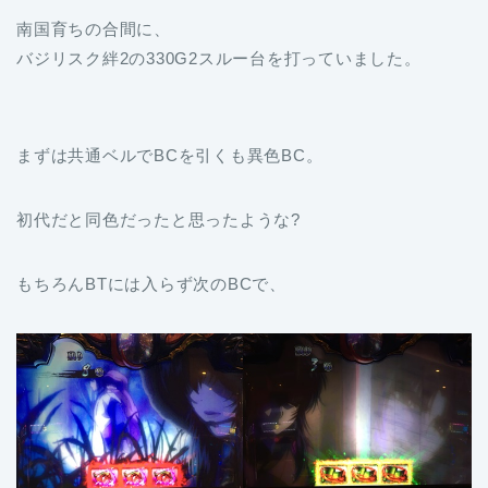
南国育ちの合間に、
バジリスク絆2の330G2スルー台を打っていました。
まずは共通ベルでBCを引くも異色BC。
初代だと同色だったと思ったような?
もちろんBTには入らず次のBCで、