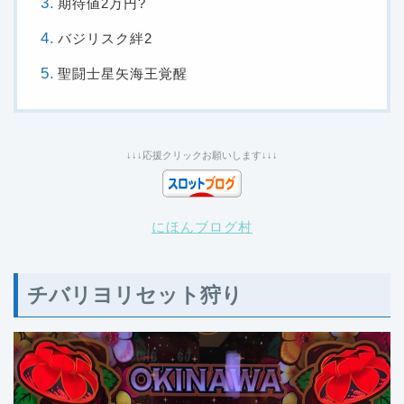
期待値2万円?
バジリスク絆2
聖闘士星矢海王覚醒
↓↓↓応援クリックお願いします↓↓↓
にほんブログ村
チバリヨリセット狩り