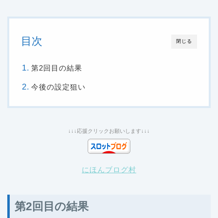
目次
閉じる
第2回目の結果
今後の設定狙い
↓↓↓応援クリックお願いします↓↓↓
にほんブログ村
第2回目の結果