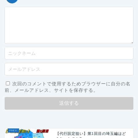
次回のコメントで使用するためブラウザーに自分の名
前、メールアドレス、サイトを保存する。
【代行設定狙い】第1回目の埼玉編はど