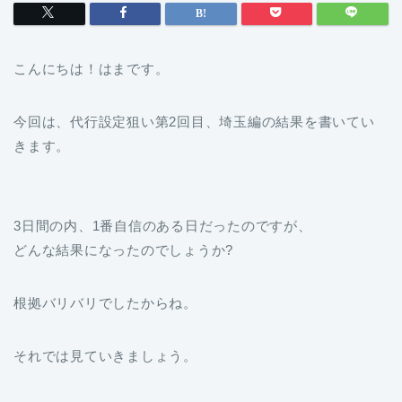
こんにちは！はまです。
今回は、代行設定狙い第2回目、埼玉編の結果を書いてい
きます。
3日間の内、1番自信のある日だったのですが、
どんな結果になったのでしょうか?
根拠バリバリでしたからね。
それでは見ていきましょう。