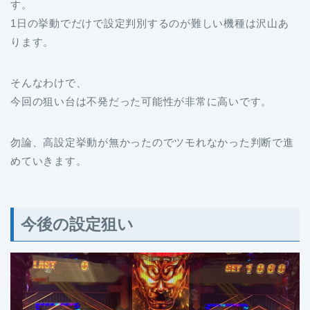
す。
1日の挙動でだけで設定判別するのが難しい機種は沢山あ
ります。
そんなわけで、
今回の狙い台は不発だった可能性が非常に高いです。
勿論、高設定挙動が無かったのでツモれなかった判断で進
めていきます。
今後の設定狙い