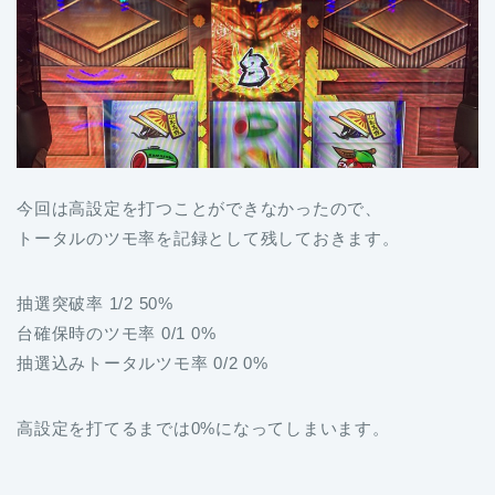
今回は高設定を打つことができなかったので、
トータルのツモ率を記録として残しておきます。
抽選突破率 1/2 50%
台確保時のツモ率 0/1 0%
抽選込みトータルツモ率 0/2 0%
高設定を打てるまでは0%になってしまいます。