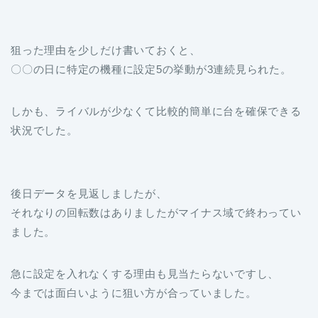
狙った理由を少しだけ書いておくと、
〇〇の日に特定の機種に設定5の挙動が3連続見られた。
しかも、ライバルが少なくて比較的簡単に台を確保できる
状況でした。
後日データを見返しましたが、
それなりの回転数はありましたがマイナス域で終わってい
ました。
急に設定を入れなくする理由も見当たらないですし、
今までは面白いように狙い方が合っていました。