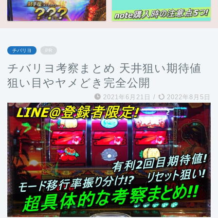
チバリヨ
PR
チバリヨ考察まとめ 天井狙い期待値
狙い目やヤメどき完全公開
2021年6月21日
/
2022年8月5日