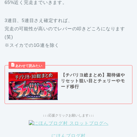
65%近く完走までいきます。
3連目、5連目さえ確定すれば、
完走の可能性が高いのでレバーの叩きどころになります
(笑)
※スイカでの1G連を除く
【チバリヨ総まとめ】期待値や
リセット狙い目とチェリーやモ
ード移行
↓↓↓応援クリックお願いします↓↓↓
にほんブログ村