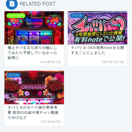
RELATED POST
オススメ記事
チバリヨ
燃えチバを立ち回りの軸にし
チバリヨ-30の有料noteを公開
てみたら予想していなかった
することにしました
結果に
2024年9月2日
2022年7月14日
チバリヨ
チバリヨのモード移行率等考
察 前兆の仕組や連チャン数振
り分けなど
2021年6月5日