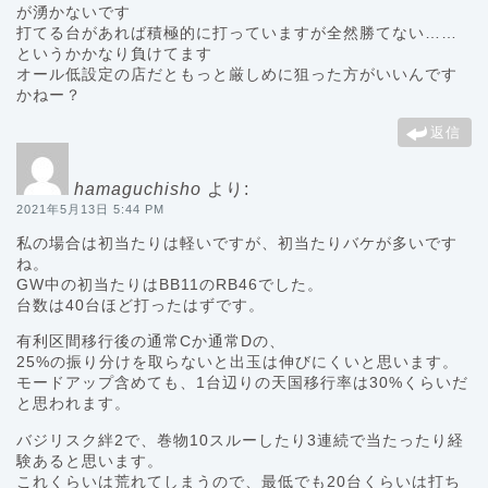
が湧かないです
打てる台があれば積極的に打っていますが全然勝てない……
というかかなり負けてます
オール低設定の店だともっと厳しめに狙った方がいいんです
かねー？
返信
hamaguchisho
より:
2021年5月13日 5:44 PM
私の場合は初当たりは軽いですが、初当たりバケが多いです
ね。
GW中の初当たりはBB11のRB46でした。
台数は40台ほど打ったはずです。
有利区間移行後の通常Cか通常Dの、
25%の振り分けを取らないと出玉は伸びにくいと思います。
モードアップ含めても、1台辺りの天国移行率は30%くらいだ
と思われます。
バジリスク絆2で、巻物10スルーしたり3連続で当たったり経
験あると思います。
これくらいは荒れてしまうので、最低でも20台くらいは打ち