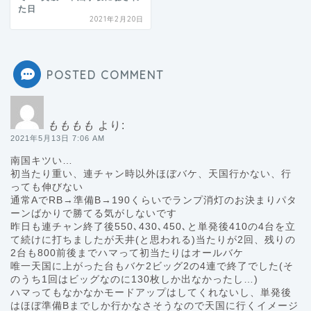
た日
2021年2月20日
POSTED COMMENT
もももも
より:
2021年5月13日 7:06 AM
南国キツい…
初当たり重い、連チャン時以外ほぼバケ、天国行かない、行
っても伸びない
通常AでRB→準備B→190くらいでランプ消灯のお決まりパタ
ーンばかりで勝てる気がしないです
昨日も連チャン終了後550､430､450､と単発後410の4台を立
て続けに打ちましたが天井(と思われる)当たりが2回、残りの
2台も800前後までハマって初当たりはオールバケ
唯一天国に上がった台もバケ2ビッグ2の4連で終了でした(そ
のうち1回はビッグなのに130枚しか出なかったし…)
ハマってもなかなかモードアップはしてくれないし、単発後
はほぼ準備Bまでしか行かなさそうなので天国に行くイメージ