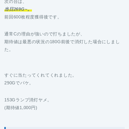
次の台は、
当日269G~。
前回600枚程度獲得後です。
通常Cの理由が強いので打ちましたが、
期待値は最悪の状況の180G前後で消灯した場合にしまし
た。
すぐに当たってくれてくれました。
290Gでバケ。
153Gランプ消灯ヤメ。
(期待値1,000円)