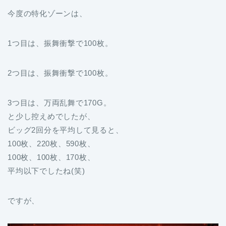
今度の特化ゾーンは、
1つ目は、振舞衝撃で100枚。
2つ目は、振舞衝撃で100枚。
3つ目は、万両乱舞で170G。
と少し控えめでしたが、
ビッグ2回分を平均して見ると、
100枚、220枚、590枚、
100枚、100枚、170枚、
平均以下でしたね(笑)
ですが、