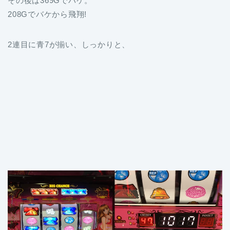
その後は369Gでバケ。
208Gでバケから飛翔!
2連目に青7が揃い、しっかりと、