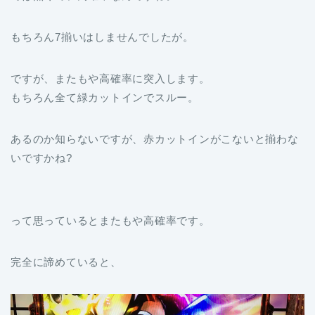
もちろん7揃いはしませんでしたが。
ですが、またもや高確率に突入します。
もちろん全て緑カットインでスルー。
あるのか知らないですが、赤カットインがこないと揃わな
いですかね?
って思っているとまたもや高確率です。
完全に諦めていると、