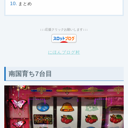
まとめ
↓↓↓応援クリックお願いします↓↓↓
にほんブログ村
南国育ち7台目