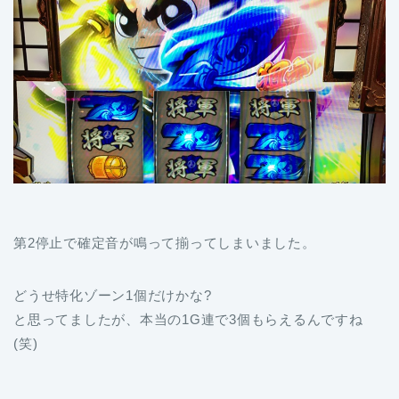
第2停止で確定音が鳴って揃ってしまいました。
どうせ特化ゾーン1個だけかな?
と思ってましたが、本当の1G連で3個もらえるんですね
(笑)