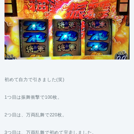
初めて自力で引きました(笑)
1つ目は振舞衝撃で100枚。
2つ目は、万両乱舞で220枚。
3つ目は、万両乱舞で初めて完走しました。