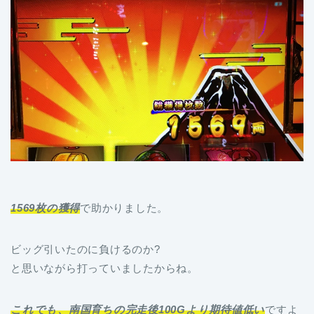
1569枚の獲得
で助かりました。
ビッグ引いたのに負けるのか?
と思いながら打っていましたからね。
これでも、南国育ちの完走後100Gより期待値低い
ですよ