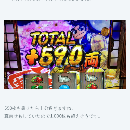
590枚も乗せたら十分過ぎますね。
直乗せもしていたので1,000枚も超えそうです。