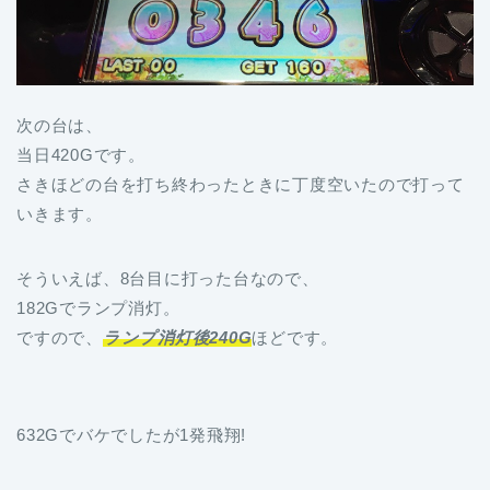
次の台は、
当日420Gです。
さきほどの台を打ち終わったときに丁度空いたので打って
いきます。
そういえば、8台目に打った台なので、
182Gでランプ消灯。
ですので、
ランプ消灯後240G
ほどです。
632Gでバケでしたが1発飛翔!