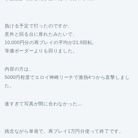
負ける予定で打ったのですが、
意外と回る台に座れたみたいで、
10,000円分の再プレイの平均が21.9回転。
等価ボーダーよりも回りました。
内容の方は、
5000円程度でエロイ神崎リーチで激熱4つから直撃しまし
た。
速すぎて写真が間に合わなかった…
残念ながら単発で、再プレイ1万円分使って終了です。