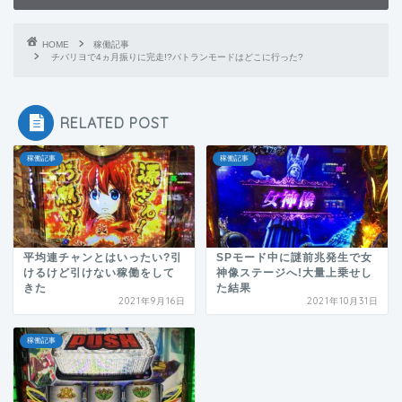
HOME
稼働記事
チバリヨで4ヵ月振りに完走!?パトランモードはどこに行った?
RELATED POST
稼働記事
稼働記事
平均連チャンとはいったい?引
SPモード中に謎前兆発生で女
けるけど引けない稼働をして
神像ステージへ!大量上乗せし
きた
た結果
2021年9月16日
2021年10月31日
稼働記事