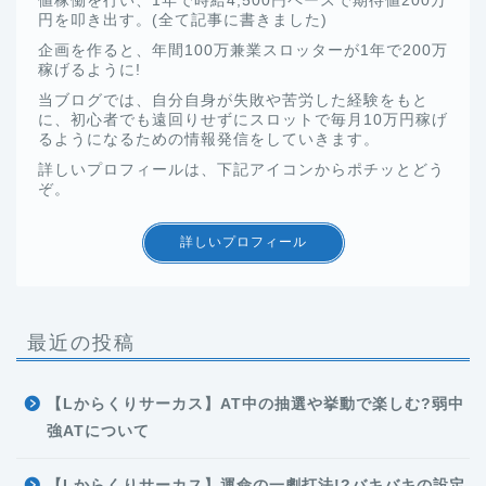
値稼働を行い、1年で時給4,500円ペースで期待値200万
円を叩き出す。(全て記事に書きました)
企画を作ると、年間100万兼業スロッターが1年で200万
稼げるように!
当ブログでは、自分自身が失敗や苦労した経験をもと
に、初心者でも遠回りせずにスロットで毎月10万円稼げ
るようになるための情報発信をしていきます。
詳しいプロフィールは、下記アイコンからポチッとどう
ぞ。
詳しいプロフィール
最近の投稿
【Lからくりサーカス】AT中の抽選や挙動で楽しむ?弱中
強ATについて
【Lからくりサーカス】運命の一劇打法!?バキバキの設定