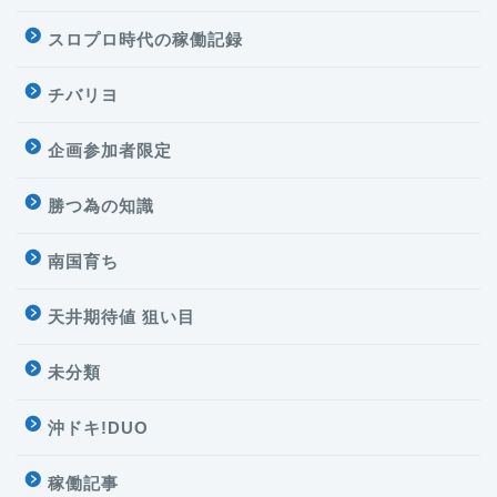
スロプロ時代の稼働記録
チバリヨ
企画参加者限定
勝つ為の知識
南国育ち
天井期待値 狙い目
未分類
沖ドキ!DUO
稼働記事