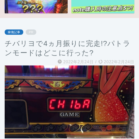
稼働記事
PR
チバリヨで4ヵ月振りに完走!?パトラ
ンモードはどこに行った?
2022年2月24日
/
2022年2月24日